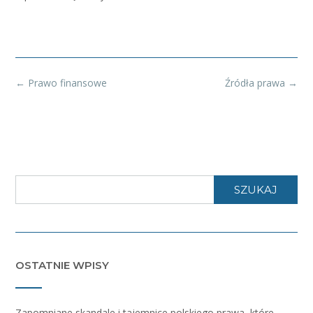
Post
←
Prawo finansowe
Źródła prawa
→
navigation
SZUKAJ
OSTATNIE WPISY
Zapomniane skandale i tajemnice polskiego prawa, które