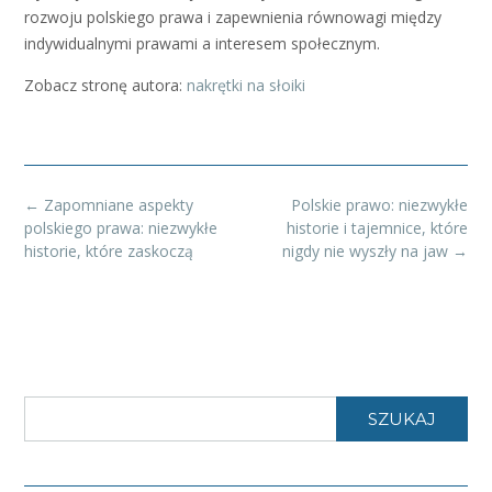
rozwoju polskiego prawa i zapewnienia równowagi między
indywidualnymi prawami a interesem społecznym.
Zobacz stronę autora:
nakrętki na słoiki
Post
←
Zapomniane aspekty
Polskie prawo: niezwykłe
navigation
polskiego prawa: niezwykłe
historie i tajemnice, które
historie, które zaskoczą
nigdy nie wyszły na jaw
→
SZUKAJ