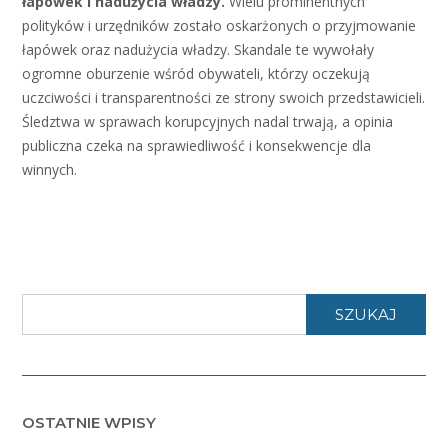
łapówek i nadużycia władzy.
Wielu prominentnych
polityków i urzędników zostało oskarżonych o przyjmowanie
łapówek oraz nadużycia władzy. Skandale te wywołały
ogromne oburzenie wśród obywateli, którzy oczekują
uczciwości i transparentności ze strony swoich przedstawicieli.
Śledztwa w sprawach korupcyjnych nadal trwają, a opinia
publiczna czeka na sprawiedliwość i konsekwencje dla
winnych.
SZUKAJ
OSTATNIE WPISY